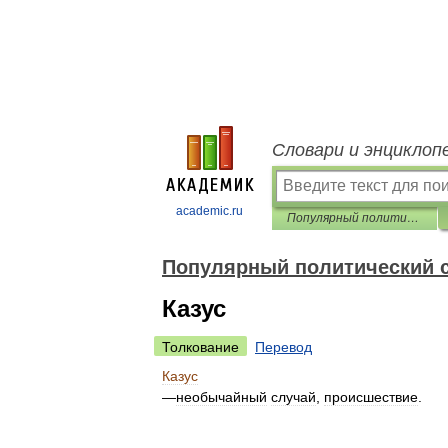
Словари и энциклоп
academic.ru
Популярный политический словарь
Популярный политический 
Казус
Толкование
Перевод
Казус
—
необычайный
случай
,
происшествие
.