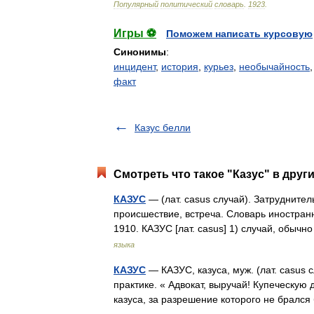
Популярный
политический
словарь
.
1923
.
Игры ⚽
Поможем написать курсовую
Синонимы
:
инцидент
,
история
,
курьез
,
необычайность
факт
Казус белли
Смотреть что такое "Казус" в друг
КАЗУС
— (лат. casus случай). Затрудните
происшествие, встреча. Словарь иностранн
1910. КАЗУС [лат. casus] 1) случай, обы
языка
КАЗУС
— КАЗУС, казуса, муж. (лат. casus 
практике. « Адвокат, выручай! Купеческую 
казуса, за разрешение которого не бралс