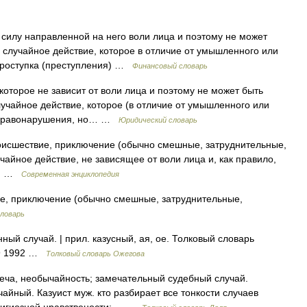
 силу направленной на него воли лица и поэтому не может
 случайное действие, которое в отличие от умышленного или
проступка (преступления) …
Финансовый словарь
 которое не зависит от воли лица и поэтому не может быть
учайное действие, которое (в отличие от умышленного или
и правонарушения, но… …
Юридический словарь
роисшествие, приключение (обычно смешные, затруднительные,
чайное действие, не зависящее от воли лица и, как правило,
сти …
Современная энциклопедия
ие, приключение (обычно смешные, затруднительные,
словарь
ый случай. | прил. казусный, ая, ое. Толковый словарь
49 1992 …
Толковый словарь Ожегова
еча, необычайность; замечательный судебный случай.
айный. Казуист муж. кто разбирает все тонкости случаев