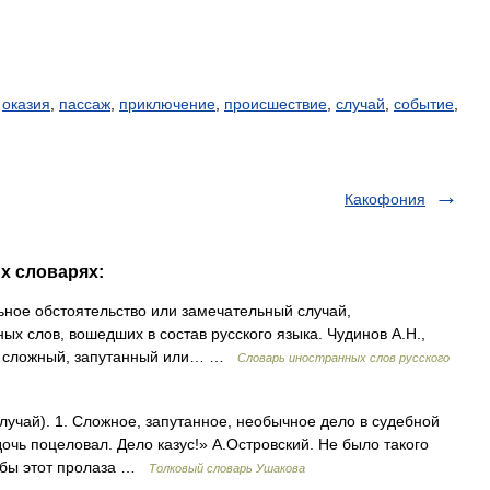
,
оказия
,
пассаж
,
приключение
,
происшествие
,
случай
,
событие
,
Какофония
их словарях:
льное обстоятельство или замечательный случай,
ых слов, вошедших в состав русского языка. Чудинов А.Н.,
чно сложный, запутанный или… …
Словарь иностранных слов русского
случай). 1. Сложное, запутанное, необычное дело в судебной
дочь поцеловал. Дело казус!» А.Островский. Не было такого
я бы этот пролаза …
Толковый словарь Ушакова