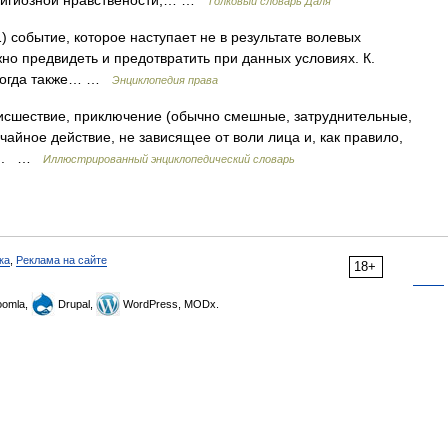
религиозной нравствености;… …
Толковый словарь Даля
) 1) событие, которое наступает не в результате волевых
жно предвидеть и предотвратить при данных условиях. К.
 иногда также… …
Энциклопедия права
оисшествие, приключение (обычно смешные, затруднительные,
чайное действие, не зависящее от воли лица и, как правило,
сти. …
Иллюстрированный энциклопедический словарь
ка
,
Реклама на сайте
18+
omla,
Drupal,
WordPress, MODx.