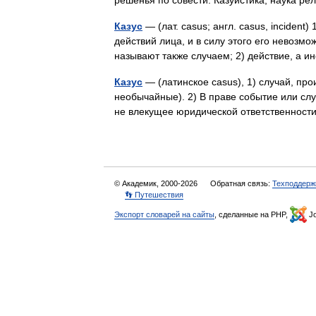
решенья по совести. Казуистика, наука 
Казус
— (лат. casus; англ. casus, incident
действий лица, и в силу этого его невозмо
называют также случаем; 2) действие, а
Казус
— (латинское casus), 1) случай, пр
необычайные). 2) В праве событие или слу
не влекущее юридической ответственно
© Академик, 2000-2026
Обратная связь:
Техподдерж
👣 Путешествия
Экспорт словарей на сайты
, сделанные на PHP,
Jo