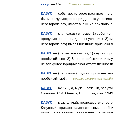
казус
— См …
Словарь синонимов
КАЗУС
— событие, которое наступает не в
быть предусмотрено при данных условиях.
неосторожного, имеет внешние признаки 
КАЗУС
— (лат. casus) в праве: 1) событие,
предусмотрено при данных условиях; 2) сл
неосторожного) имеет внешние признак
КАЗУС
— (латинское casus), 1) случай, п
необычайные). 2) В праве событие или слу
не влекущее юридической ответственно
КАЗУС
— (лат. casus) случай, происшеств
необычайные) …
Большой Энциклопедический 
КАЗУС
— КАЗУС, а, муж. Сложный, запутанн
Ожегова. С.И. Ожегов, Н.Ю. Шведова. 19
КАЗУС
— муж. случай, происшествие; встр
Казусный ·приказн. замечательный, необыч