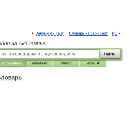
Запомнить сайт
Словарь на свой сайт
RU
едии на Академике
Найти!
Толкования
Переводы
Книги
Игры ⚽
словарь